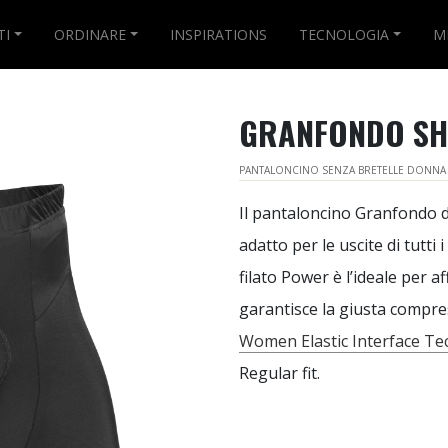
TI
ORDINARE
INSPIRATIONS
TECNOLOGIA
M
GRANFONDO SH
PANTALONCINO SENZA BRETELLE DONNA
Il pantaloncino Granfondo d
adatto per le uscite di tutti i
filato Power è l’ideale per a
garantisce la giusta compre
Women Elastic Interface T
Regular fit.