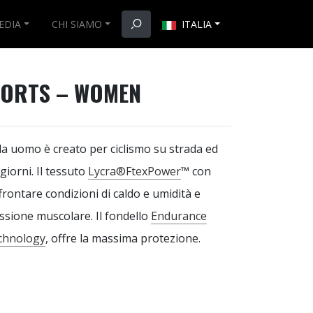
EDIA
CHI SIAMO
ITALIA
ORTS – WOMEN
a uomo è creato per ciclismo su strada ed
 giorni. Il tessuto
Lycra®FtexPower
™ con
ffrontare condizioni di caldo e umidità e
ssione muscolare. Il fondello
Endurance
echnology
, offre la massima protezione.